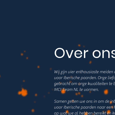
Over on
Wij zijn vier enthousiaste meide
voor Iberische paarden. Onze liefd
gebracht om onze kwaliteiten te 
MCI Team NL te vormen.
Samen zetten we ons in om de int
voor Iberische paarden naar een ho
op wat we al hebben bereikt en ki